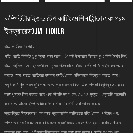
কম্পিউটারাইজড টেপ কাটিং মেশিন (ঠান্ডা এবং গরম
ইনফ্রারেড) JM-110HLR
উচ্চ কার্যকরী বৈশিষ্ট্য
গতি: প্রতি মিনিটে 95 টুকরা কাটা যাবে। (একটি উদাহরণ হিসাবে 50 মিমি দৈর্ঘ্য নিন)
উচ্চ নির্ভুলতা: ফটোইলেকট্রিক সেন্সর সঠিকভাবে ট্রেডমার্কের কাটিং লাইন ক্যাপচার
করতে পারে, যাতে প্রতিবার কার্যকর কাটিং দৈর্ঘ্য সঠিকভাবে নিয়ন্ত্রণ করতে পারে।
মসৃণ কাটা পৃষ্ঠ: গরম ছুরি উচ্চ তাপমাত্রায় রঙিন ফিতা এবং পাতলা বিনুনিযুক্ত বেল্টের
কাটা পৃষ্ঠকে সিল করতে পারে এবং সীলটি মসৃণ এবং burrs মুক্ত। ব্লেডটি আমদানি
করা উচ্চ-মানের ইস্পাত দিয়ে তৈরি এবং এর দীর্ঘ সেবা জীবন রয়েছে।
স্বয়ংক্রিয় ক্রিয়াকলাপ: আপনার প্রয়োজনীয় কাটিংয়ের গতি, দৈর্ঘ্য, পরিমাণ এবং
তাপমাত্রা সেট করুন এবং বাকি কাজ স্বয়ংক্রিয়ভাবে সম্পন্ন হয়; একবার উপাদান
ব্যবহার করা হলে, এটি স্বয়ংক্রিয়ভাবে কাজ করা বন্ধ করবে। ক্ষতিপূরণ ফাংশন: