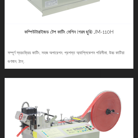
কম্পিউটারাইজড টেপ কাটিং মেশিন (গরম ছুরি) JM-110H
সম্পূর্ণ স্বয়ংক্রিয় কাটিং, সহজ অপারেশন, প্রশস্ত অ্যাপ্লিকেশন পরিসীমা, উচ্চ কাটিয়া
গুণমান, ঠান্...