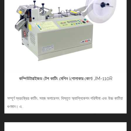
কম্পিউটারাইজড টেপ কাটিং মেশিন (গোলাকার কোণ) JM-110R
সম্পূর্ণ স্বয়ংক্রিয় কাটিং, সহজ অপারেশন, বিস্তৃত অ্যাপ্লিকেশন পরিসীমা এবং উচ্চ কাটিয়া
গুণমান। এ...