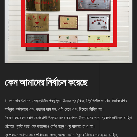
কেন আমাদের নির্বাচন করেছে
1) পেশাদার উত্পাদন, নেতৃস্থানীয় প্রযুক্তি, উন্নত প্রযুক্তি, স্থিতিশীল গুণমান, নির্ভরযোগ্য
যান্ত্রিক কর্মক্ষমতা এবং পছন্দের দাম সহ, এটি দেশে এবং বিদেশে বিক্রি হয়।
2) দশ বছরেরও বেশি মনোযোগী উন্নয়ন এবং ক্রমাগত উদ্ভাবনের পরে, ব্যবহারকারীদের চাহিদা
মেটাতে প্রতি বছর এক ডজনেরও বেশি নতুন পণ্য বাজারে রাখা হয়।
3) প্রথমে গুণমান এবং পরিষেবার পক্ষে, আমরা সর্বদা "কেন্দ্র হিসাবে গ্রাহকের চাহিদা,