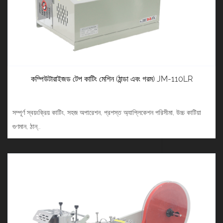
কম্পিউটারাইজড টেপ কাটিং মেশিন (ঠান্ডা এবং গরম) JM-110LR
সম্পূর্ণ স্বয়ংক্রিয় কাটিং, সহজ অপারেশন, প্রশস্ত অ্যাপ্লিকেশন পরিসীমা, উচ্চ কাটিয়া
গুণমান, ঠান্...