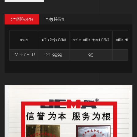
স্পেসিফিকেশন
পণ্য ভিডিও
মডেল
কাটার দৈর্ঘ্য (মিমি)
সর্বোচ্চ কাটার প্রস্থ (মিমি)
কাটার গতি (পি
JM-110HLR
20-9999
95
95