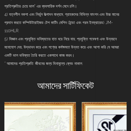
প্রতিশ্রুতির চেয়ে ভাল" এর ব্যবসায়িক দর্শন মেনে চলি।
4) যত্নশীল নকশা এবং নির্ভুল উত্পাদন মাধ্যমে, গ্রাহকদের বিভিন্ন ফাংশন এবং উচ্চ মানের
প্রদান করতে কম্পিউটারাইজড টেপ কাটিং মেশিন (ঠান্ডা এবং গরম ইনফ্রারেড) JM-
110HLR.
5) বিজ্ঞান এবং প্রযুক্তি ভবিষ্যতের হাত ধরে নিয়ে যায়; প্রযুক্তি গবেষণা এবং উন্নয়নে
মনোযোগ দেয়, উদ্ভাবন করে এবং পণ্যের কর্মক্ষমতা উন্নত করে এবং আশা করি যে আমরা
একটি ভাল ভবিষ্যত তৈরি করতে একসাথে কাজ করব।
* আমাদের প্রতিশ্রুতি: জীবনের জন্য বিনামূল্যে ব্লেড নাকাল.
আমাদের সার্টিফিকেট