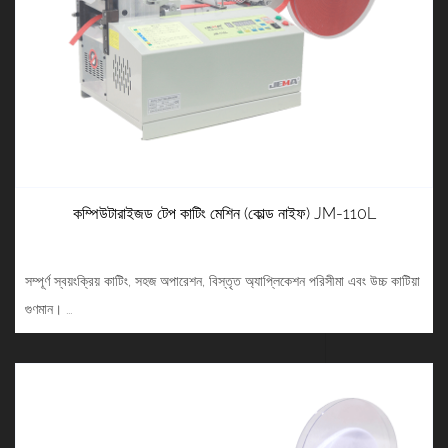
কম্পিউটারাইজড টেপ কাটিং মেশিন (কোল্ড নাইফ) JM-110L
সম্পূর্ণ স্বয়ংক্রিয় কাটিং, সহজ অপারেশন, বিস্তৃত অ্যাপ্লিকেশন পরিসীমা এবং উচ্চ কাটিয়া
গুণমান। ...