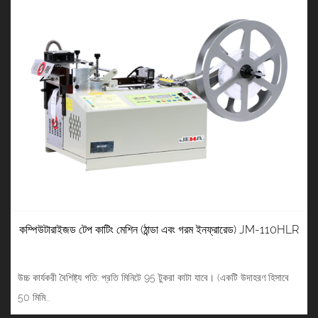
কম্পিউটারাইজড টেপ কাটিং মেশিন (ঠান্ডা এবং গরম ইনফ্রারেড) JM-110HLR
উচ্চ কার্যকরী বৈশিষ্ট্য গতি: প্রতি মিনিটে 95 টুকরা কাটা যাবে। (একটি উদাহরণ হিসাবে
50 মিমি...