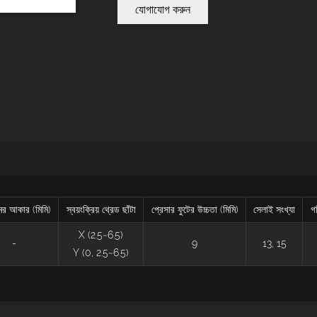
যোগাযোগ করুন
ের আকার (মিমি)
স্বয়ংক্রিয় থ্রেড ছাঁটা
প্রেসার ফুটের উচ্চতা (মিমি)
সেলাই সংখ্যা
গ
X (2.5~6.5)
-
9
13, 15
Y (0, 2.5~6.5)