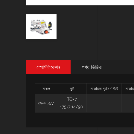
স্পেসিফিকেশন
পণ্য ভিডিও
মডেল
সুই
বোতামের ব্যাস (মিমি)
বোতাম
TQ×7
জেএম-377
-
175×7 14/90